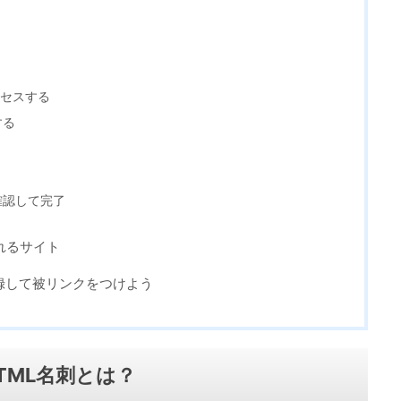
クセスする
する
確認して完了
れるサイト
録して被リンクをつけよう
TML名刺とは？